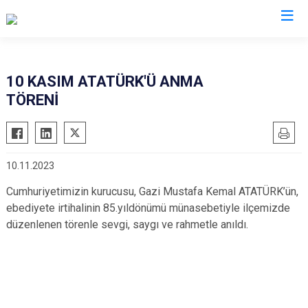
Konya
10 KASIM ATATÜRK'Ü ANMA
TÖRENİ
Ahırlı
Doğanhisar
Kulu
Akören
Emirgazi
Meram
Akşehir
Ereğli
Sarayönü
10.11.2023
Altınekin
Güneysınır
Selçuklu
Cumhuriyetimizin kurucusu, Gazi Mustafa Kemal ATATÜRK’ün,
Beyşehir
Hadim
Seydişehir
ebediyete irtihalinin 85.yıldönümü münasebetiyle ilçemizde
Bozkır
Halkapınar
Taşkent
düzenlenen törenle sevgi, saygı ve rahmetle anıldı.
Çeltik
Hüyük
Tuzlukçu
Cihanbeyli
Ilgın
Yalıhüyük
Çumra
Kadınhanı
Yunak
Derbent
Karapınar