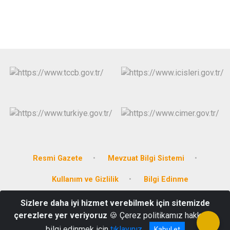
Derebucak
Karatay
Resmi Gazete
Mevzuat Bilgi Sistemi
Kullanım ve Gizlilik
Bilgi Edinme
Sizlere daha iyi hizmet verebilmek için sitemizde
Bahçelievler Mahallesi Atatürk Caddesi HÜYÜK/KONYA
çerezlere yer veriyoruz
🍪 Çerez politikamız hakkında
0332 543 14 41
bilgi edinmek için
tıklayınız
Kabul et