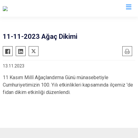
Konya
11-11-2023 Ağaç Dikimi
Ahırlı
Doğanhisar
Kulu
Akören
Emirgazi
Meram
13.11.2023
Akşehir
Ereğli
Sarayönü
Altınekin
Güneysınır
Selçuklu
11 Kasım Millî Ağaçlandırma Günü münasebetiyle
Cumhuriyetimizin 100. Yılı etkinlikleri kapsamında ilçemiz 'de
Beyşehir
Hadim
Seydişehir
fidan dikim etkinliği düzenlendi.
Bozkır
Halkapınar
Taşkent
Çeltik
Hüyük
Tuzlukçu
Cihanbeyli
Ilgın
Yalıhüyük
Çumra
Kadınhanı
Yunak
Derbent
Karapınar