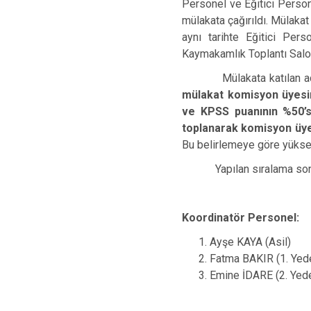
Personel ve Eğitici Person
mülakata çağırıldı. Mülak
aynı tarihte Eğitici Per
Kaymakamlık Toplantı Salonu
Mülakata katılan adaylara
mülakat komisyon üyesin
ve KPSS puanının %50’s
toplanarak komisyon üye 
Bu belirlemeye göre yüksek
Yapılan sıralama sonuçla
Koordinatör Personel:
Ayşe KAYA (Asil)
Fatma BAKIR (1. Yed
Emine İDARE (2. Yed