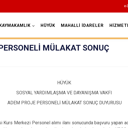
e-
KAYMAKAMLIK
HÜYÜK
MAHALLİ İDARELER
HİZMET
Konya
PERSONELİ MÜLAKAT SONUÇ
Ahırlı
Akören
HÜYÜK
Akşehir
SOSYAL YARDIMLAŞMA VE DAYANIŞMA VAKFI
Altınekin
ADEM PROJE PERSONELİ MÜLAKAT SONUÇ DUYURUSU
Beyşehir
Bozkır
 Kurs Merkezi Personel alımı ilanı sonucunda başvuru yapan ad