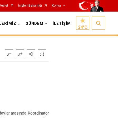
Devlet
İçişleri Bakanlığı
Konya
LERİMİZ
GÜNDEM
İLETİŞİM
24
°C
Doğanhisar
Kulu
Emirgazi
Meram
Ereğli
Sarayönü
Güneysınır
Selçuklu
Hadim
Seydişehir
Halkapınar
Taşkent
aylar arasında Koordinatör