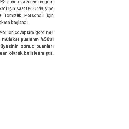
Hüyük
Tuzlukçu
S P3 puan sıralamasına göre
l için saat 09:30’da, yine
Ilgın
Yalıhüyük
a Temizlik Personeli için
Kadınhanı
Yunak
akata başlandı.
Karapınar
verilen cevaplara göre
her
 mülakat puanının %50’si
Karatay
üyesinin sonuç puanları
an olarak belirlenmiştir.