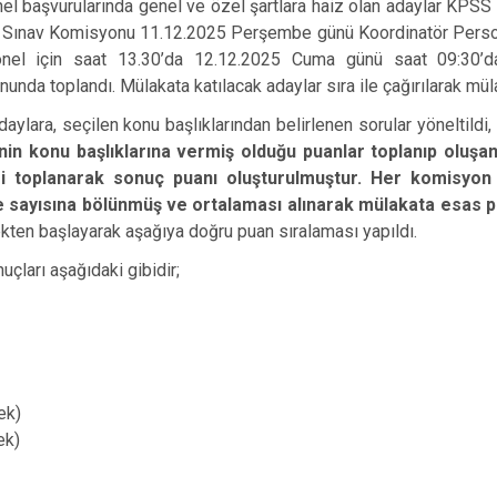
Çeltik
el başvurularında genel ve özel şartlara haiz olan adaylar KPS
at Sınav Komisyonu 11.12.2025 Perşembe günü Koordinatör Persone
Cihanbeyli
sonel için saat 13.30’da 12.12.2025 Cuma günü saat 09:30’d
Çumra
nda toplandı. Mülakata katılacak adaylar sıra ile çağırılarak mül
Derbent
, seçilen konu başlıklarından belirlenen sorular yöneltildi, 
in konu başlıklarına vermiş olduğu puanlar toplanıp oluşan
Derebucak
i toplanarak sonuç puanı oluşturulmuştur. Her komisyon 
sayısına bölünmüş ve ortalaması alınarak mülakata esas pu
ten başlayarak aşağıya doğru puan sıralaması yapıldı.
rı aşağıdaki gibidir;
ek)
ek)