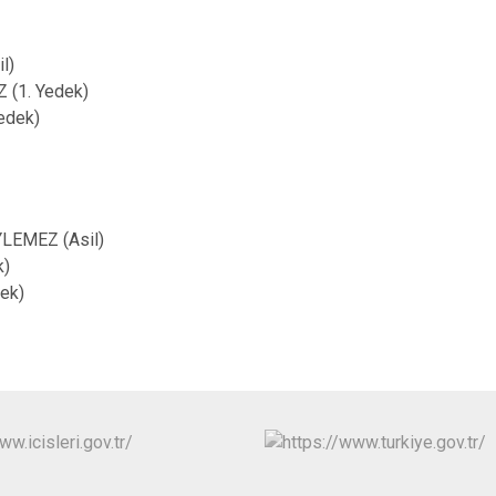
l)
 (1. Yedek)
edek)
LEMEZ (Asil)
k)
dek)